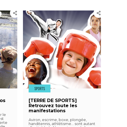
SPORTS
vos
[TERRE DE SPORTS]
Retrouvez toute les
manifestations
r le
st
Aviron, escrime, boxe, plongée,
erte
handitennis, athlétisme… sont autant
 de