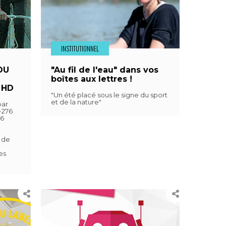
INSTITUTIONNEL
DU
"Au fil de l'eau" dans vos
boîtes aux lettres !
i HD
"Un été placé sous le signe du sport
et de la nature"
par
-276
16
 de
es