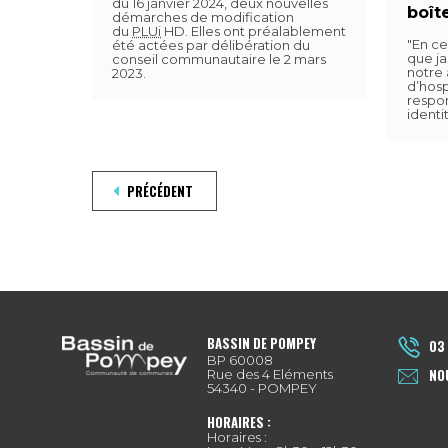
du 16 janvier 2024, deux nouvelles
boîte
démarches de modification
du
PLUi
HD. Elles ont préalablement
"En ce
été actées par délibération du
que ja
conseil communautaire le 2 mars
notre
2023.
d’hosp
respon
identit
PRÉCÉDENT
BASSIN DE POMPEY
03 
BP 60008
NO
Rue des 4 Eléments
54340 - POMPEY
HORAIRES :
Horaires :