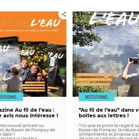
TITUTIONNEL
INSTITUTIONNEL
zine Au fil de l'eau :
"Au fil de l'eau" dans 
e avis nous intéresse !
boîtes aux lettres !
tes nouvel arrivant ou
"Où que se porte le regard, su
ent du Bassin de Pompey de
Bassin de Pompey, la nature e
e date ?
omniprésente et propose à p
 lecteur ou lecteur
de vue un camaïeu de vert et