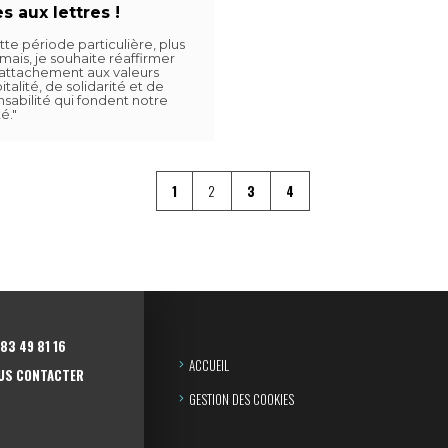
s aux lettres !
tte période particulière, plus
mais, je souhaite réaffirmer
 attachement aux valeurs
italité, de solidarité et de
sabilité qui fondent notre
é."
1
2
3
4
83 49 81 16
ACCUEIL
US CONTACTER
GESTION DES COOKIES