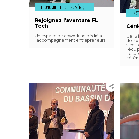
ECONOMIE, FLTECH, NUMÉRIQUE
INS
Rejoignez l'aventure FL
Tech
Céré
Un espace de coworking dédié à
Ce 18 
l'accompagnement entrepreneurs
de Pom
vice-p
l’équ
accuei
cérém