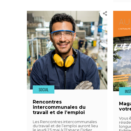
SOCIAL
INS
Rencontres
Maga
intercommunales du
votr
travail et de l’emploi
Vous ê
Les Rencontres intercommunales
résid
du travail et de l’emploi auront lieu
longu
le jeudi 23 mai à l’Espace Didier
Fidèle