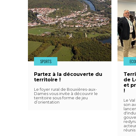
SPORTS
ECO
Partez à la découverte du
Terri
territoire !
de L
et p
Le foyer rural de Bouxières-aux-
!
Dames vous invite à découvrir le
territoire sous forme de jeu
Le Val
d’orientation
son av
lancem
d'indu
gouve
redyna
acteur
réunis