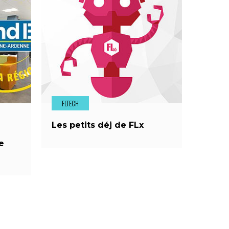
FLTECH
Les petits déj de FLx
e