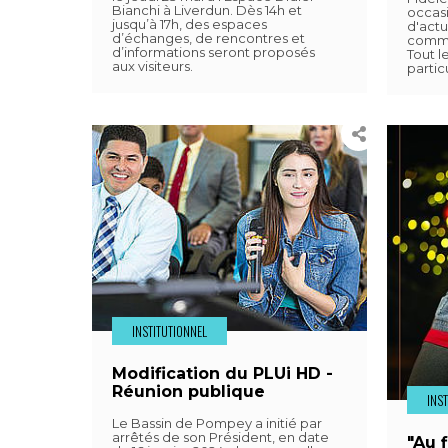
Bianchi à Liverdun. Dès 14h et
occas
jusqu’à 17h, des espaces
d'act
d’échanges, de rencontres et
commun
d’informations seront proposés
Tout l
aux visiteurs.
partic
INSTITUTIONNEL
Modification du PLUi HD -
Réunion publique
INS
Le Bassin de Pompey a initié par
arrêtés de son Président, en date
"Au f