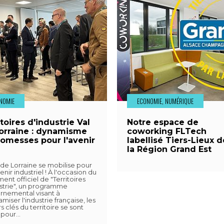
NOMIE
ECONOMIE, NUMÉRIQUE
toires d'industrie Val
Notre espace de
orraine : dynamisme
coworking FLTech
romesses pour l'avenir
labellisé Tiers-Lieux d
la Région Grand Est
 de Lorraine se mobilise pour
enir industriel ! À l'occasion du
ent officiel de "Territoires
strie", un programme
rnemental visant à
miser l'industrie française, les
s clés du territoire se sont
 pour…