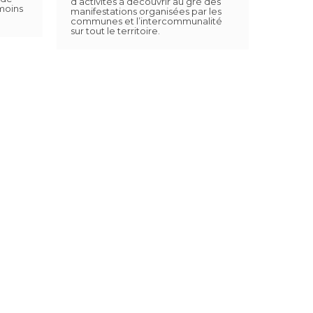
d’activités à découvrir au gré des
 moins
manifestations organisées par les
communes et l’intercommunalité
sur tout le territoire.