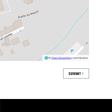
©
OpenStreetMap
contributors
SUIVANT