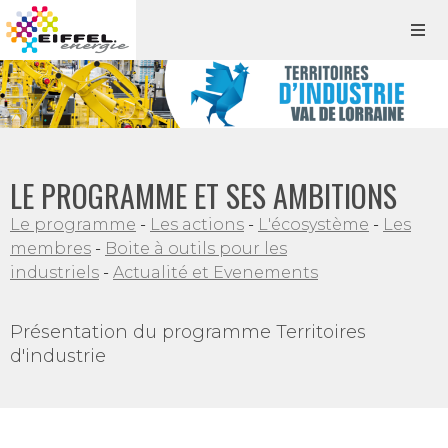
LE PROGRAMME ET SES AMBITIONS
Le programme
-
Les actions
-
L'écosystème
-
Les
membres
-
Boite à outils pour les
industriels
-
Actualité et Evenements
Présentation du programme Territoires
d'industrie