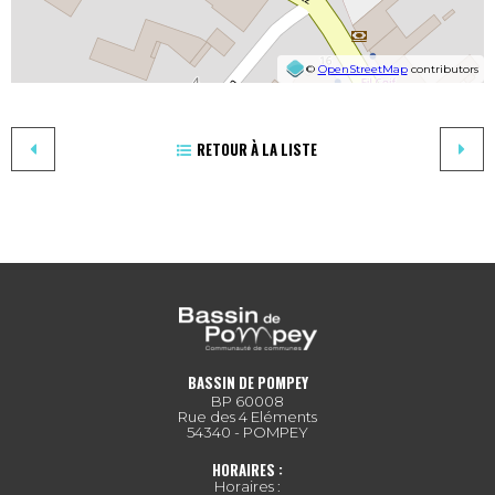
©
OpenStreetMap
contributors
RETOUR À LA LISTE
BASSIN DE POMPEY
BP 60008
Rue des 4 Eléments
54340 - POMPEY
HORAIRES :
Horaires :