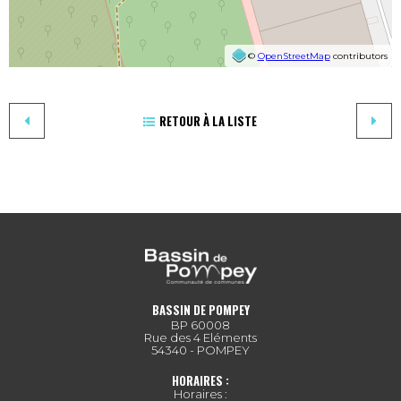
©
OpenStreetMap
contributors
RETOUR À LA LISTE
BASSIN DE POMPEY
BP 60008
Rue des 4 Eléments
54340 - POMPEY
HORAIRES :
Horaires :