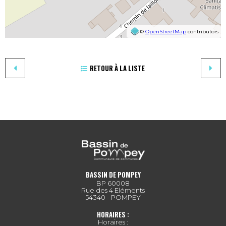
©
OpenStreetMap
contributors
RETOUR À LA LISTE
BASSIN DE POMPEY
BP 60008
Rue des 4 Eléments
54340 - POMPEY
HORAIRES :
Horaires :