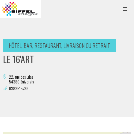
HÔTEL, BAR, RESTAURANT, LIVRAISON OU RETRAIT
LE 16'ART
22, rue des Lilas
54380 Saizerais
0383515739