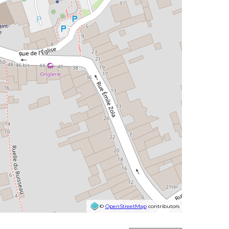
©
OpenStreetMap
contributors