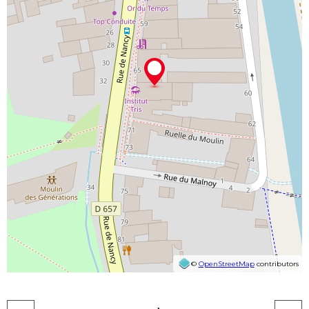
©
OpenStreetMap
contributors