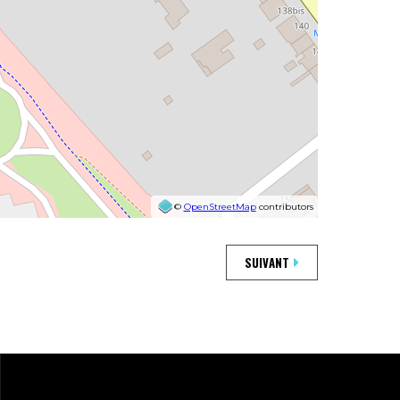
©
OpenStreetMap
contributors
SUIVANT