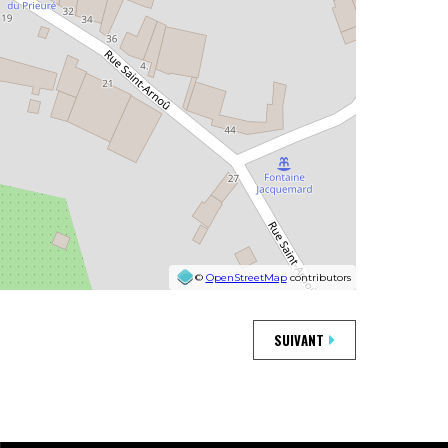
©
OpenStreetMap
contributors
SUIVANT