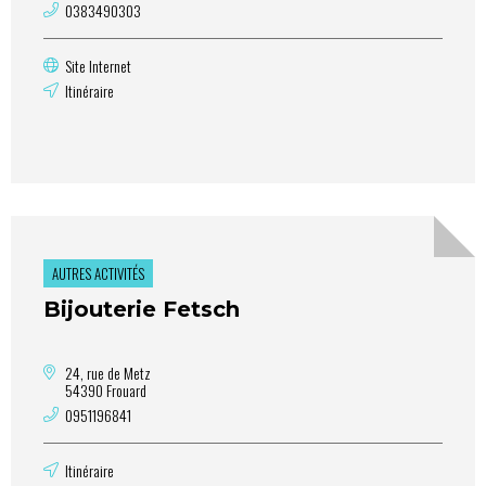
0383490303
Site Internet
Itinéraire
AUTRES ACTIVITÉS
Bijouterie Fetsch
24, rue de Metz
54390 Frouard
0951196841
Itinéraire