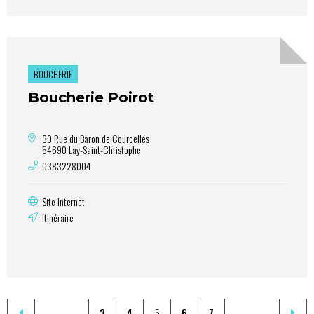
BOUCHERIE
Boucherie Poirot
30 Rue du Baron de Courcelles
54690 Lay-Saint-Christophe
0383228004
Site Internet
Itinéraire
3
4
5
6
7