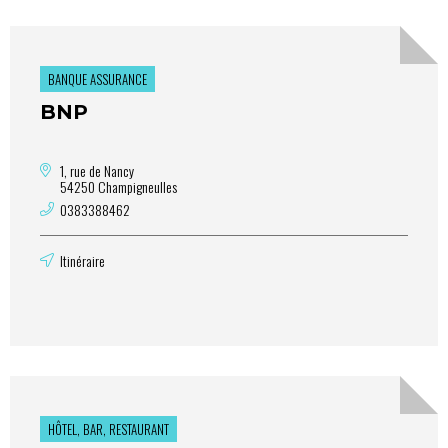
BANQUE ASSURANCE
BNP
1, rue de Nancy
54250 Champigneulles
0383388462
Itinéraire
HÔTEL, BAR, RESTAURANT